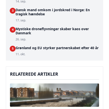
14. sep.
Dansk mand omkom i jordskred i Norge: En
3
tragisk hændelse
17. sep.
Mystiske droneflyvninger skaber kaos over
4
Danmark
26. sep.
Grønland og EU styrker partnerskabet efter 40 år
5
11. okt.
RELATEREDE ARTIKLER