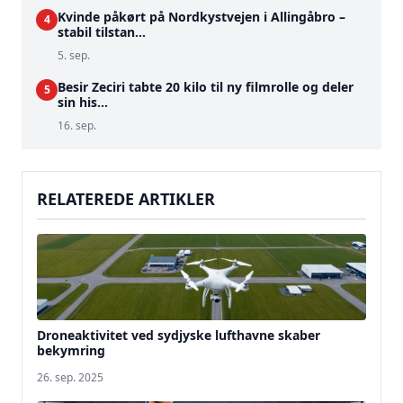
Kvinde påkørt på Nordkystvejen i Allingåbro –
4
stabil tilstan...
5. sep.
Besir Zeciri tabte 20 kilo til ny filmrolle og deler
5
sin his...
16. sep.
RELATEREDE ARTIKLER
Droneaktivitet ved sydjyske lufthavne skaber
bekymring
26. sep. 2025