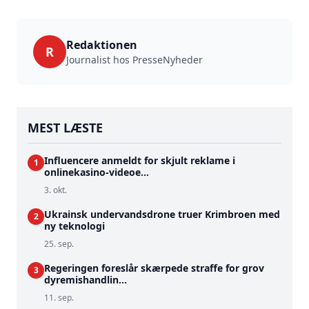
Redaktionen
R
Journalist hos PresseNyheder
MEST LÆSTE
Influencere anmeldt for skjult reklame i
1
onlinekasino-videoe...
3. okt.
Ukrainsk undervandsdrone truer Krimbroen med
2
ny teknologi
25. sep.
Regeringen foreslår skærpede straffe for grov
3
dyremishandlin...
11. sep.