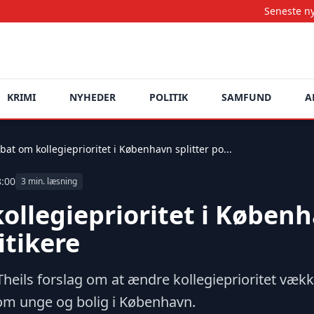
Seneste nyheder opdate
KRIMI
NYHEDER
POLITIK
SAMFUND
A
bat om kollegieprioritet i København splitter po...
8:00
3 min. læsning
ollegieprioritet i Køben
itikere
Theils forslag om at ændre kollegieprioritet vækk
 om unge og bolig i København.