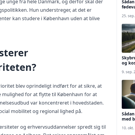
e unge fra hele Danmark, og derfor skal der
Sådan 
fødeva
gspolitikken. Hun understreger, at det er
25. sep
talenter kan studere i København uden at blive
sterer
Skybru
og kos
riteten?
9. sep.
itet blev oprindeligt indført for at sikre, at
 mulighed for at flytte til København for at
nelsesudbud var koncentreret i hovedstaden.
cial mobilitet og regional lighed på.
Sådan 
med b
rsiteter og erhvervsuddannelser spredt sig til
10. okt.