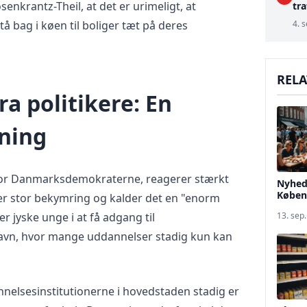
enkrantz-Theil, at det er urimeligt, at
tr
 bag i køen til boliger tæt på deres
4. s
RELA
ra politikere: En
dning
for Danmarksdemokraterne, reagerer stærkt
Nyhed
Køben
er stor bekymring og kalder det en "enorm
r jyske unge i at få adgang til
13. sep
havn, hvor mange uddannelser stadig kun kan
nnelsesinstitutionerne i hovedstaden stadig er