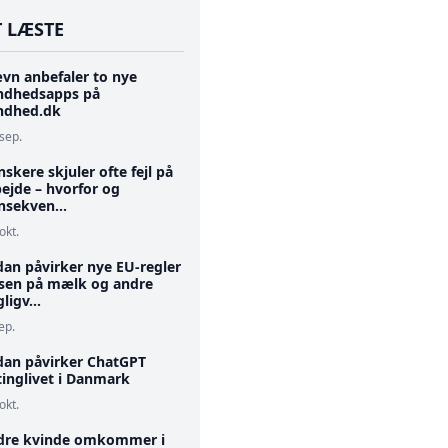
 LÆSTE
vn anbefaler to nye
ndhedsapps på
ndhed.dk
 sep.
skere skjuler ofte fejl på
ejde – hvorfor og
nsekven...
okt.
dan påvirker nye EU-regler
isen på mælk og andre
ligv...
ep.
dan påvirker ChatGPT
tinglivet i Danmark
okt.
dre kvinde omkommer i