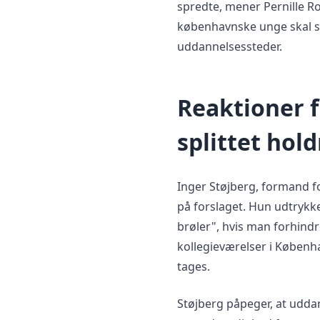
spredte, mener Pernille Ros
københavnske unge skal stå
uddannelsessteder.
Reaktioner f
splittet hol
Inger Støjberg, formand 
på forslaget. Hun udtrykk
brøler", hvis man forhindre
kollegieværelser i Køben
tages.
Støjberg påpeger, at udda