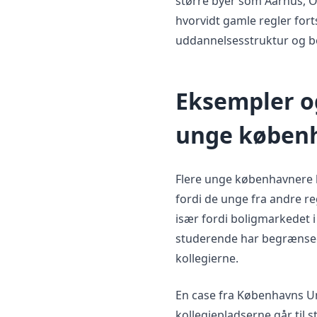
større byer som Aarhus, O
hvorvidt gamle regler for
uddannelsesstruktur og bo
Eksempler o
unge køben
Flere unge københavnere ha
fordi de unge fra andre re
især fordi boligmarkedet i
studerende har begrænsede
kollegierne.
En case fra Københavns Uni
kollegiepladserne går til