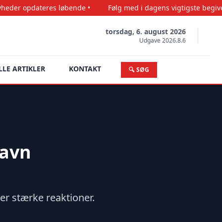
res løbende •
Følg med i dagens vigtigste begivenheder •
torsdag, 6. august 2026
Udgave 2026.8.6
LLE ARTIKLER
KONTAKT
🔍 SØG
havn
er stærke reaktioner.