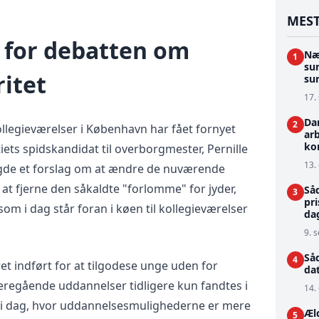
MEST
for debatten om
Næ
1
su
ritet
su
17.
Dan
2
llegieværelser i København har fået fornyet
arb
ko
iets spidskandidat til overborgmester, Pernille
13. 
agde et forslag om at ændre de nuværende
 at fjerne den såkaldte "forlomme" for jyder,
Så
3
pr
m i dag står foran i køen til kollegieværelser
dag
9. s
Så
4
et indført for at tilgodese unge uden for
da
regående uddannelser tidligere kun fandtes i
14. 
i dag, hvor uddannelsesmulighederne er mere
Æl
5