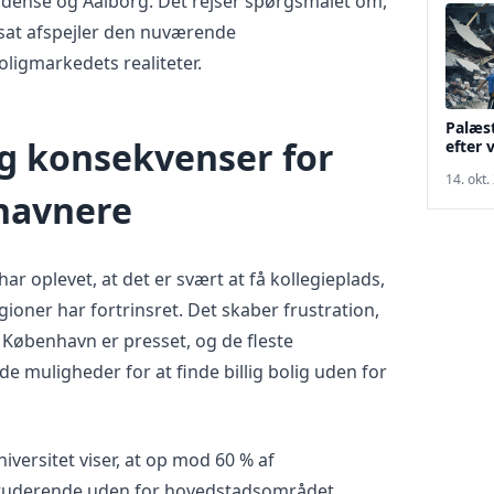
dense og Aalborg. Det rejser spørgsmålet om,
tsat afspejler den nuværende
ligmarkedets realiteter.
Palæs
g konsekvenser for
efter 
14. okt.
havnere
r oplevet, at det er svært at få kollegieplads,
gioner har fortrinsret. Det skaber frustration,
 København er presset, og de fleste
 muligheder for at finde billig bolig uden for
versitet viser, at op mod 60 % af
 studerende uden for hovedstadsområdet,