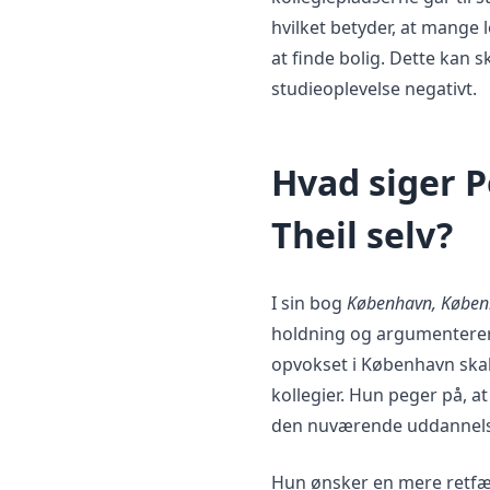
hvilket betyder, at mange
at finde bolig. Dette kan 
studieoplevelse negativt.
Hvad siger P
Theil selv?
I sin bog
København, Købe
holdning og argumenterer f
opvokset i København skal
kollegier. Hun peger på, a
den nuværende uddannels
Hun ønsker en mere retfæ