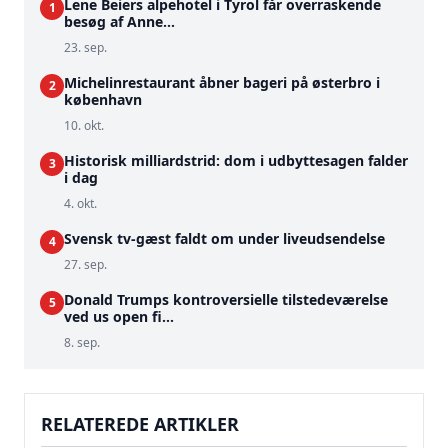
Lene Beiers alpehotel i Tyrol får overraskende
1
besøg af Anne...
23. sep.
Michelinrestaurant åbner bageri på østerbro i
2
københavn
10. okt.
Historisk milliardstrid: dom i udbyttesagen falder
3
i dag
4. okt.
Svensk tv-gæst faldt om under liveudsendelse
4
27. sep.
Donald Trumps kontroversielle tilstedeværelse
5
ved us open fi...
8. sep.
RELATEREDE ARTIKLER