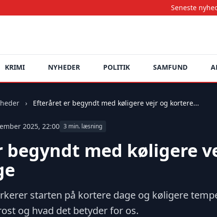
Seneste nyheder opdateres 
KRIMI
NYHEDER
POLITIK
SAMFUND
A
heder
›
Efteråret er begyndt med køligere vejr og kortere...
tember 2025, 22:00
3 min. læsning
r begyndt med køligere v
ge
kerer starten på kortere dage og køligere temp
rost og hvad det betyder for os.