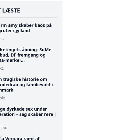
 LÆSTE
orm amy skaber kaos på
ruter i jylland
kt.
lketingets åbning: SoMe-
rbud, DF fremgang og
za-marker...
kt.
n tragiske historie om
ndedrab og familievold i
nmark
okt.
ge dyrkede sex under
ration – sag skaber røre i
 sep.
ía Vergara ramt af