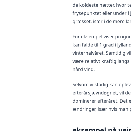
de koldeste nætter, hvor 
frysepunktet eller under i
græsset, især i de mere la
For eksempel viser progn
kan falde til 1 grad i Jylla
vinterhalvåret. Samtidig v
være relativt kraftig lang
hård vind.
Selvom vi stadig kan ople
efterårsjævndøgnet, vil de
dominerer efteråret. Det 
ændringer, især hvis man 
eksempel på vejr