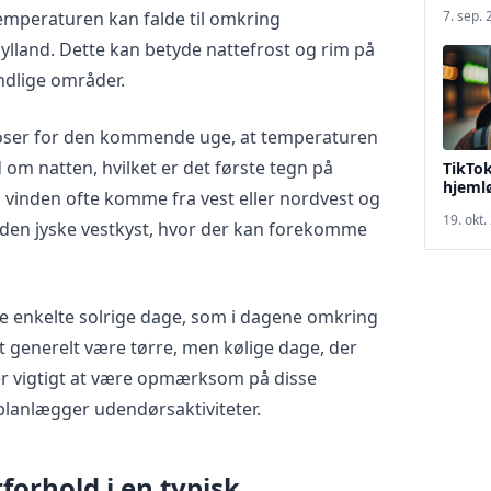
temperaturen kan falde til omkring
7. sep.
 Jylland. Dette kan betyde nattefrost og rim på
ndlige områder.
oser for den kommende uge, at temperaturen
nd om natten, hvilket er det første tegn på
TikTok
hjeml
il vinden ofte komme fra vest eller nordvest og
19. okt.
s den jyske vestkyst, hvor der kan forekomme
ve enkelte solrige dage, som i dagene omkring
t generelt være tørre, men kølige dage, der
er vigtigt at være opmærksom på disse
planlægger udendørsaktiviteter.
forhold i en typisk