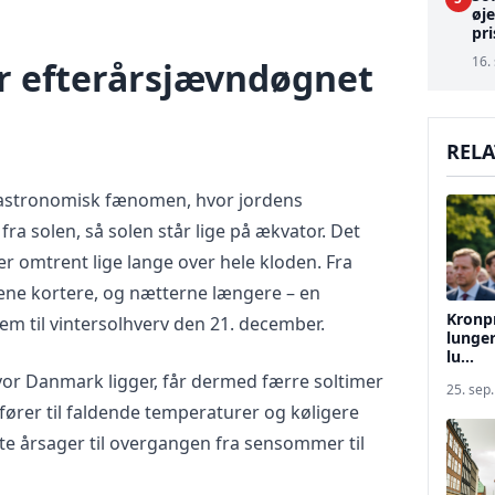
øj
pr
16.
r efterårsjævndøgnet
RELA
 astronomisk fænomen, hvor jordens
ra solen, så solen står lige på ækvator. Det
 er omtrent lige lange over hele kloden. Fra
gene kortere, og nætterne længere – en
Kronpr
rem til vintersolhverv den 21. december.
lunger
lu...
vor Danmark ligger, får dermed færre soltimer
25. sep
 fører til faldende temperaturer og køligere
gste årsager til overgangen fra sensommer til