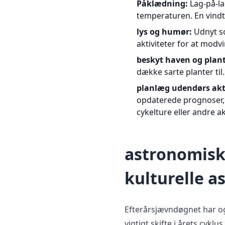
Påklædning:
Lag-på-lag
temperaturen. En vindt
lys og humør:
Udnyt so
aktiviteter for at modv
beskyt haven og plant
dække sarte planter til.
planlæg udendørs akti
opdaterede prognoser
cykelture eller andre akt
astronomis
kulturelle a
Efterårsjævndøgnet har og
vigtigt skifte i årets cyklu