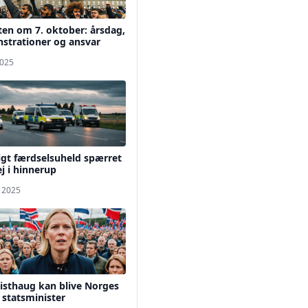
en om 7. oktober: årsdag,
strationer og ansvar
2025
igt færdselsuheld spærret
j i hinnerup
. 2025
Listhaug kan blive Norges
statsminister