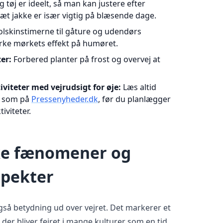
 tøj er ideelt, så man kan justere efter
æt jakke er især vigtig på blæsende dage.
lskinstimerne til gåture og udendørs
irke mørkets effekt på humøret.
er:
Forbered planter på frost og overvej at
viteter med vejrudsigt for øje:
Læs altid
, som på
Pressenyheder.dk
, før du planlægger
iviteter.
ke fænomener og
spekter
så betydning ud over vejret. Det markerer et
s, der bliver fejret i mange kulturer som en tid