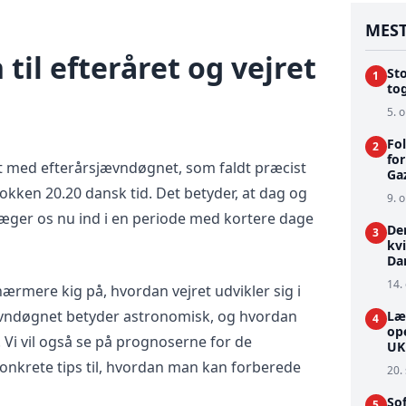
MEST
til efteråret og vejret
St
1
tog
5. o
Fo
2
fo
rtet med efterårsjævndøgnet, som faldt præcist
Ga
okken 20.20 dansk tid. Det betyder, at dag og
9. o
evæger os nu ind i en periode med kortere dage
De
3
kvi
Da
14. 
 nærmere kig på, hvordan vejret udvikler sig i
ævndøgnet betyder astronomisk, og hvordan
Læ
4
ope
 Vi vil også se på prognoserne for de
UK
nkrete tips til, hvordan man kan forberede
20.
Sof
5