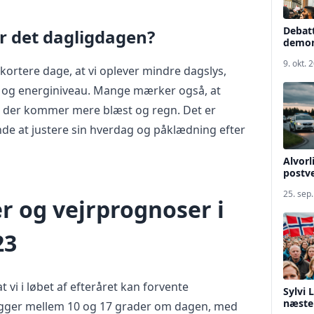
Debatt
r det dagligdagen?
demon
9. okt. 
ortere dage, at vi oplever mindre dagslys,
r og energiniveau. Mange mærker også, at
t der kommer mere blæst og regn. Det er
nde at justere sin hverdag og påklædning efter
Alvorl
postve
25. sep
r og vejrprognoser i
23
t vi i løbet af efteråret kan forvente
Sylvi 
næste 
ligger mellem 10 og 17 grader om dagen, med