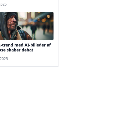
 2025
-trend med AI-billeder af
øse skaber debat
 2025