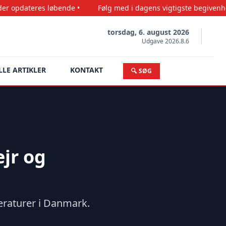
løbende •
Følg med i dagens vigtigste begivenheder •
Pre
torsdag, 6. august 2026
Udgave 2026.8.6
LLE ARTIKLER
KONTAKT
🔍 SØG
ejr og
eraturer i Danmark.