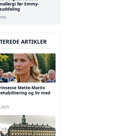
enallergi før Emmy-
isuddeling
 sep.
TEREDE ARTIKLER
insesse Mette-Marits
ehabilitering og liv med
. 2025