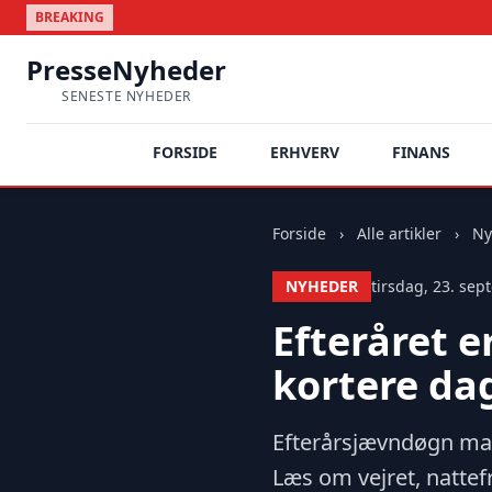
BREAKING
PresseNyheder
SENESTE NYHEDER
FORSIDE
ERHVERV
FINANS
Forside
›
Alle artikler
›
Ny
NYHEDER
tirsdag, 23. sep
Efteråret e
kortere da
Efterårsjævndøgn mar
Læs om vejret, nattef