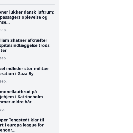
oner lukker dansk luftrum:
 passagers oplevelse og
se...
 sep.
lliam Shatner afkræfter
spitalsindlæggelse trods
gter
 sep.
ael indleder stor militær
ration i Gaza By
 sep.
lmonellautbrud på
ejehjem i Katrineholm
mmer ældre hår...
ep.
per Tengstedt klar til
rt i europa league for
enoor...