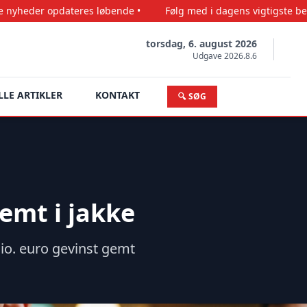
ateres løbende •
Følg med i dagens vigtigste begivenheder •
torsdag, 6. august 2026
Udgave 2026.8.6
LLE ARTIKLER
KONTAKT
🔍 SØG
emt i jakke
o. euro gevinst gemt