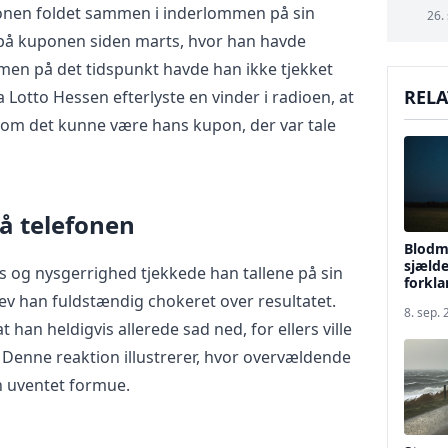
ponen foldet sammen i inderlommen på sin
26.
 på kuponen siden marts, hvor han havde
, men på det tidspunkt havde han ikke tjekket
RELA
da Lotto Hessen efterlyste en vinder i radioen, at
 om det kunne være hans kupon, der var tale
på telefonen
Blodm
sjæld
s og nysgerrighed tjekkede han tallene på sin
forkla
blev han fuldstændig chokeret over resultatet.
8. sep.
t han heldigvis allerede sad ned, for ellers ville
Denne reaktion illustrerer, hvor overvældende
n uventet formue.