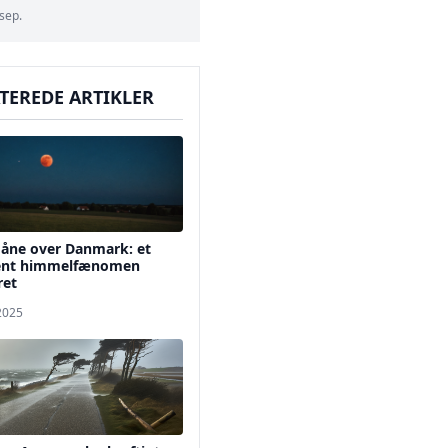
 sep.
TEREDE ARTIKLER
åne over Danmark: et
ent himmelfænomen
ret
 2025