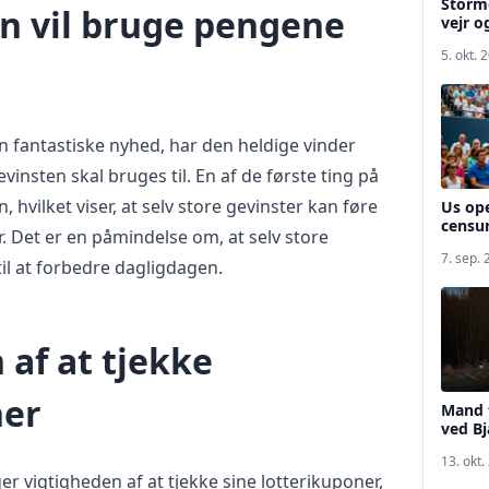
Storme
 vil bruge pengene
vejr o
5. okt. 
n fantastiske nyhed, har den heldige vinder
evinsten skal bruges til. En af de første ting på
en, hvilket viser, at selv store gevinster kan føre
Us ope
censur
. Det er en påmindelse om, at selv store
7. sep.
il at forbedre dagligdagen.
af at tjekke
ner
Mand 
ved B
13. okt.
r vigtigheden af at tjekke sine lotterikuponer,