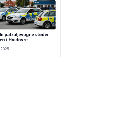
ile patruljevogne støder
n i Hvidovre
. 2025