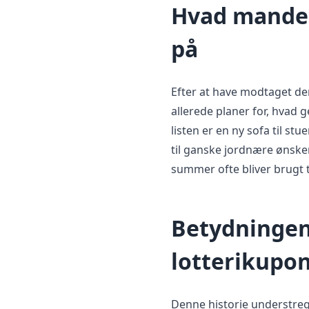
Hvad manden
på
Efter at have modtaget de
allerede planer for, hvad g
listen er en ny sofa til stu
til ganske jordnære ønsker
summer ofte bliver brugt t
Betydningen 
lotterikupo
Denne historie understrege