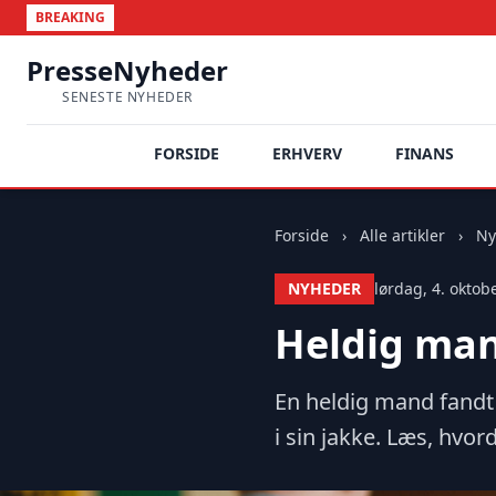
BREAKING
PresseNyheder
SENESTE NYHEDER
FORSIDE
ERHVERV
FINANS
Forside
›
Alle artikler
›
Ny
NYHEDER
lørdag, 4. oktob
Heldig man
En heldig mand fand
i sin jakke. Læs, hvo