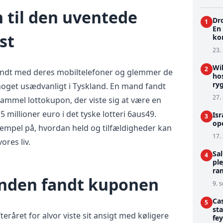
 til den uventede
Dr
1
En
st
kon
23.
Wi
2
rundt med deres mobiltelefoner og glemmer de
ho
ry
 noget usædvanligt i Tyskland. En mand fandt
27.
mmel lottokupon, der viste sig at være en
5 millioner euro i det tyske lotteri 6aus49.
Isr
3
ope
sempel på, hvordan held og tilfældigheder kan
17.
ores liv.
Sa
4
pl
ra
nden fandt kuponen
9. s
Cas
5
sta
eråret for alvor viste sit ansigt med køligere
fey