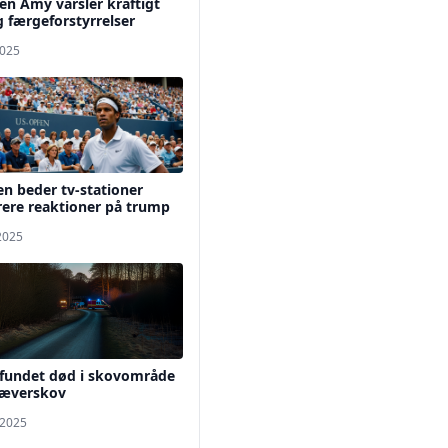
n Amy varsler kraftigt
g færgeforstyrrelser
2025
n beder tv-stationer
ere reaktioner på trump
 2025
fundet død i skovområde
jæverskov
 2025