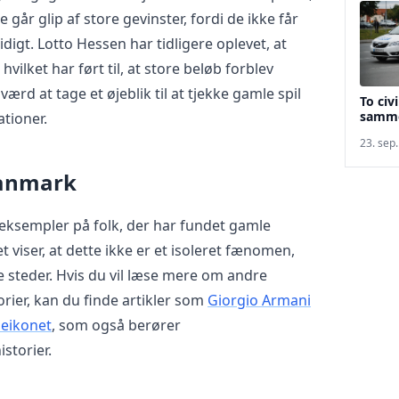
går glip af store gevinster, fordi de ikke får
digt. Lotto Hessen har tidligere oplevet, at
hvilket har ført til, at store beløb forblev
rd at tage et øjeblik til at tjekke gamle spil
To civ
samme
ationer.
23. sep
Danmark
 eksempler på folk, der har fundet gamle
 viser, at dette ikke er et isoleret fænomen,
 steder. Hvis du vil læse mere om andre
ier, kan du finde artikler som
Giorgio Armani
deikonet
, som også berører
storier.