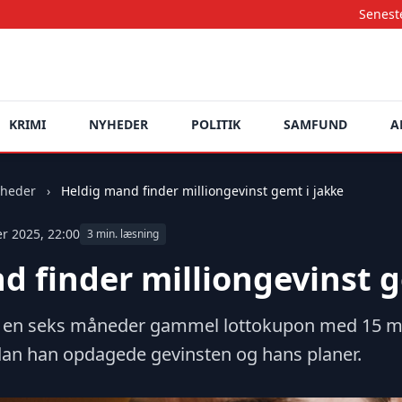
Seneste nyheder opd
KRIMI
NYHEDER
POLITIK
SAMFUND
A
heder
›
Heldig mand finder milliongevinst gemt i jakke
er 2025, 22:00
3 min. læsning
d finder milliongevinst g
t en seks måneder gammel lottokupon med 15 mi
rdan han opdagede gevinsten og hans planer.