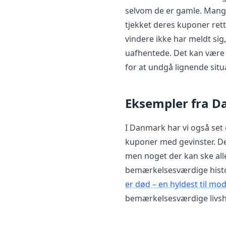
selvom de er gamle. Mange 
tjekket deres kuponer retti
vindere ikke har meldt sig, 
uafhentede. Det kan være væ
for at undgå lignende situ
Eksempler fra 
I Danmark har vi også set
kuponer med gevinster. Det
men noget der kan ske alle
bemærkelsesværdige histor
er død – en hyldest til mo
bemærkelsesværdige livshi