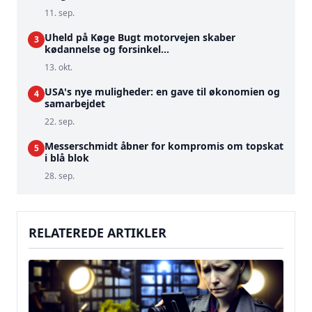
11. sep.
Uheld på Køge Bugt motorvejen skaber
3
kødannelse og forsinkel...
13. okt.
USA's nye muligheder: en gave til økonomien og
4
samarbejdet
22. sep.
Messerschmidt åbner for kompromis om topskat
5
i blå blok
28. sep.
RELATEREDE ARTIKLER