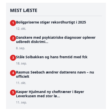
MEST LÆSTE
Boligpriserne stiger rekordhurtigt i 2025
1
12. okt.
Danskere med psykiatriske diagnoser oplever
2
udbredt diskrimi...
8. sep.
Ståle Solbakken og hans fremtid med fck
3
18. sep.
Rasmus Seebach ændrer datterens navn – nu
4
officielt
11. okt.
Kasper Hjulmand ny cheftræner i Bayer
5
Leverkusen med stor lø...
11. sep.