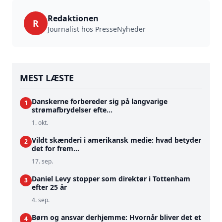
Redaktionen
R
Journalist hos PresseNyheder
MEST LÆSTE
Danskerne forbereder sig på langvarige
1
strømafbrydelser efte...
1. okt.
Vildt skænderi i amerikansk medie: hvad betyder
2
det for frem...
17. sep.
Daniel Levy stopper som direktør i Tottenham
3
efter 25 år
4. sep.
Børn og ansvar derhjemme: Hvornår bliver det et
4