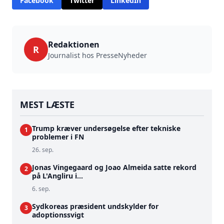
Facebook
Twitter
LinkedIn
Redaktionen
R
Journalist hos PresseNyheder
MEST LÆSTE
Trump kræver undersøgelse efter tekniske
1
problemer i FN
26. sep.
Jonas Vingegaard og Joao Almeida satte rekord
2
på L'Angliru i...
6. sep.
Sydkoreas præsident undskylder for
3
adoptionssvigt