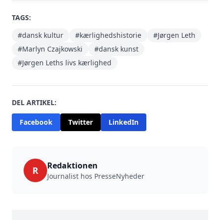
TAGS:
#dansk kultur
#kærlighedshistorie
#Jørgen Leth
#Marlyn Czajkowski
#dansk kunst
#Jørgen Leths livs kærlighed
DEL ARTIKEL:
Facebook
Twitter
LinkedIn
Redaktionen
R
Journalist hos PresseNyheder