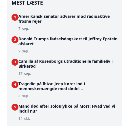
MEST LÆSTE
Amerikansk senator advarer mod radioaktive
1
frosne rejer
7. sep.
Donald Trumps fødselsdagskort til Jeffrey Epstein
2
afsløret
9. sep.
Camilla af Rosenborgs utraditionelle familieliv i
3
Birkerød
17. sep.
Tragedie på Ibiza: Jeep kører ind i
4
menneskemængde med dødel...
8. sep.
Mand død efter soloulykke på Mors: Hvad ved vi
5
indtil nu?
14. okt.