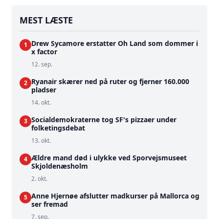
MEST LÆSTE
Drew Sycamore erstatter Oh Land som dommer i
1
x factor
12. sep.
Ryanair skærer ned på ruter og fjerner 160.000
2
pladser
14. okt.
Socialdemokraterne tog SF's pizzaer under
3
folketingsdebat
13. okt.
Ældre mand død i ulykke ved Sporvejsmuseet
4
Skjoldenæsholm
2. okt.
Anne Hjernøe afslutter madkurser på Mallorca og
5
ser fremad
7. sep.