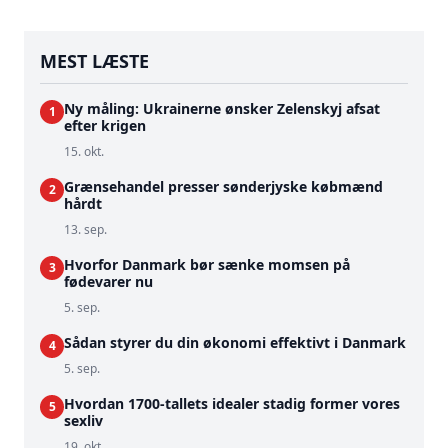
MEST LÆSTE
Ny måling: Ukrainerne ønsker Zelenskyj afsat
1
efter krigen
15. okt.
Grænsehandel presser sønderjyske købmænd
2
hårdt
13. sep.
Hvorfor Danmark bør sænke momsen på
3
fødevarer nu
5. sep.
Sådan styrer du din økonomi effektivt i Danmark
4
5. sep.
Hvordan 1700-tallets idealer stadig former vores
5
sexliv
19. okt.