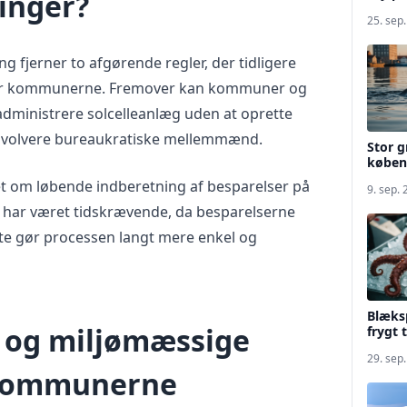
inger?
25. sep
 fjerner to afgørende regler, der tidligere
 for kommunerne. Fremover kan kommuner og
administrere solcelleanlæg uden at oprette
 involvere bureaukratiske mellemmænd.
Stor g
køben
 om løbende indberetning af besparelser på
9. sep.
ere har været tidskrævende, da besparelserne
tte gør processen langt mere enkel og
Blæksp
 og miljømæssige
frygt 
29. sep
 kommunerne