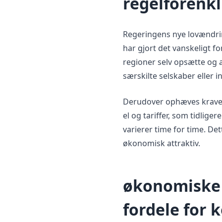
regelforenkl
Regeringens nye lovændring
har gjort det vanskeligt
regioner selv opsætte og 
særskilte selskaber eller
Derudover ophæves kravet
el og tariffer, som tidlig
varierer time for time. De
økonomisk attraktiv.
økonomiske
fordele for