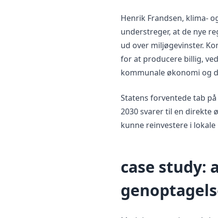
Henrik Frandsen, klima- o
understreger, at de nye r
ud over miljøgevinster. K
for at producere billig, v
kommunale økonomi og d
Statens forventede tab på 
2030 svarer til en direkt
kunne reinvestere i lokale p
case study:
genoptagelse