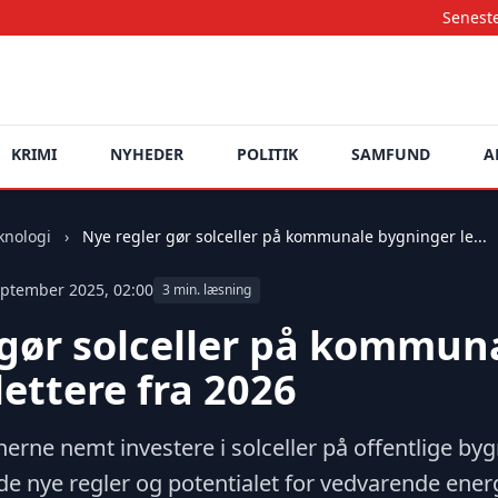
Seneste nyheder opda
KRIMI
NYHEDER
POLITIK
SAMFUND
A
knologi
›
Nye regler gør solceller på kommunale bygninger le...
september 2025, 02:00
3 min. læsning
 gør solceller på kommun
ettere fra 2026
rne nemt investere i solceller på offentlige by
e nye regler og potentialet for vedvarende energ