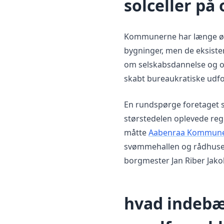
solceller på 
Kommunerne har længe øns
bygninger, men de eksister
om selskabsdannelse og o
skabt bureaukratiske udfo
En rundspørge foretaget s
størstedelen oplevede reg
måtte
Aabenraa Kommun
svømmehallen og rådhuset,
borgmester Jan Riber Jakob
hvad indebæ