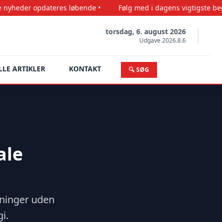
teres løbende •
Følg med i dagens vigtigste begivenheder •
torsdag, 6. august 2026
Udgave 2026.8.6
LLE ARTIKLER
KONTAKT
🔍 SØG
ale
gninger uden
i.