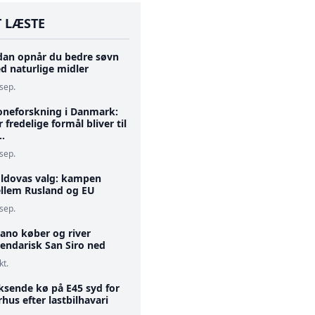
 LÆSTE
dan opnår du bedre søvn
d naturlige midler
 sep.
oneforskning i Danmark:
 fredelige formål bliver til
..
 sep.
ldovas valg: kampen
llem Rusland og EU
 sep.
lano køber og river
gendarisk San Siro ned
kt.
ksende kø på E45 syd for
hus efter lastbilhavari