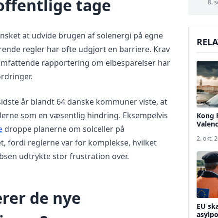
offentlige tage
8. s
ket at udvide brugen af solenergi på egne
RELA
ende regler har ofte udgjort en barriere. Krav
mfattende rapportering om elbesparelser har
rdringer.
idste år blandt 64 danske kommuner viste, at
lerne som en væsentlig hindring. Eksempelvis
Kong F
Valenc
e
droppe planerne om solceller på
2. okt. 
 fordi reglerne var for komplekse, hvilket
sen udtrykte stor frustration over.
rer de nye
EU ska
asylpo