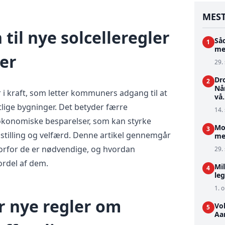
MEST
til nye solcelleregler
Så
1
me
er
29.
Dr
2
Når
 i kraft, som letter kommuners adgang til at
vå.
tlige bygninger. Det betyder færre
14.
økonomiske besparelser, som kan styrke
Mo
3
lling og velfærd. Denne artikel gennemgår
me
vorfor de er nødvendige, og hvordan
29.
rdel af dem.
Mi
4
le
1. o
r nye regler om
Vo
5
Aar