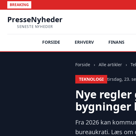
BREAKING
PresseNyheder
SENESTE NYHEDER
FORSIDE
ERHVERV
FINANS
Forside
›
Alle artikler
›
Te
TEKNOLOGI
tirsdag, 23. 
Nye regler
bygninger l
Fra 2026 kan kommune
bureaukrati. Læs om d