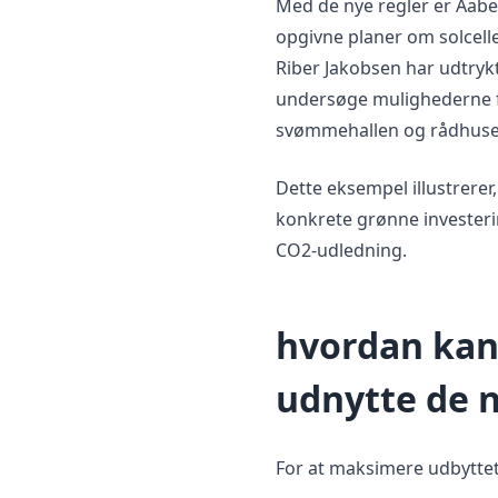
Med de nye regler er Aabe
opgivne planer om solcelle
Riber Jakobsen har udtry
undersøge mulighederne for
svømmehallen og rådhuse
Dette eksempel illustrerer
konkrete grønne invester
CO2-udledning.
hvordan ka
udnytte de 
For at maksimere udbytte