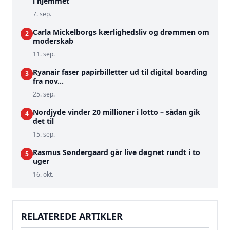
i hjemmet
7. sep.
Carla Mickelborgs kærlighedsliv og drømmen om
2
moderskab
11. sep.
Ryanair faser papirbilletter ud til digital boarding
3
fra nov...
25. sep.
Nordjyde vinder 20 millioner i lotto – sådan gik
4
det til
15. sep.
Rasmus Søndergaard går live døgnet rundt i to
5
uger
16. okt.
RELATEREDE ARTIKLER