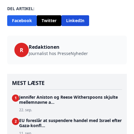
DEL ARTIKEL:
Facebook
Twitter
LinkedIn
Redaktionen
R
Journalist hos PresseNyheder
MEST LÆSTE
Jennifer Aniston og Reese Witherspoons skjulte
1
mellemnavne a...
22. sep.
EU foreslår at suspendere handel med Israel efter
2
Gaza-konfl...
11. sep.