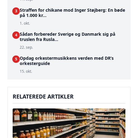
Straffen for chikane mod Inger Støjberg: En bøde
3
på 1.000 kr...
1. okt.
Sådan forbereder Sverige og Danmark sig på
4
truslen fra Rusla...
22. sep.
Opdag orkestermusikkens verden med DR’s
5
orkesterguide
15. okt.
RELATEREDE ARTIKLER