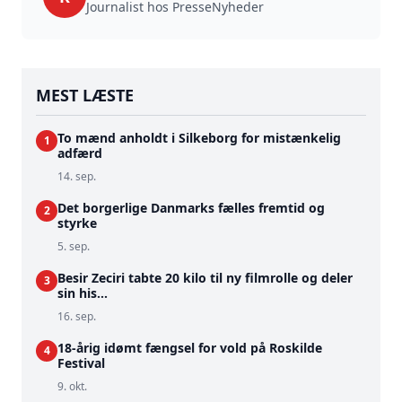
Journalist hos PresseNyheder
MEST LÆSTE
To mænd anholdt i Silkeborg for mistænkelig
1
adfærd
14. sep.
Det borgerlige Danmarks fælles fremtid og
2
styrke
5. sep.
Besir Zeciri tabte 20 kilo til ny filmrolle og deler
3
sin his...
16. sep.
18-årig idømt fængsel for vold på Roskilde
4
Festival
9. okt.