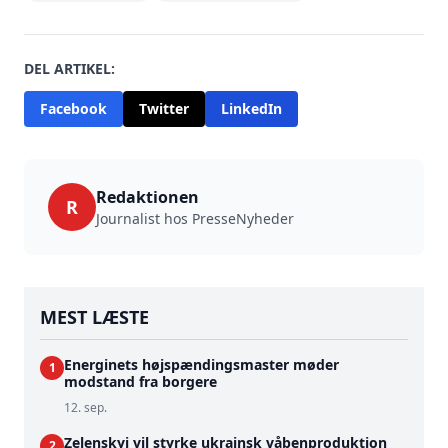
DEL ARTIKEL:
Facebook
Twitter
LinkedIn
Redaktionen
R
Journalist hos PresseNyheder
MEST LÆSTE
Energinets højspændingsmaster møder
1
modstand fra borgere
12. sep.
Zelenskyj vil styrke ukrainsk våbenproduktion
2