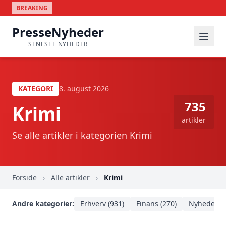
BREAKING
PresseNyheder
SENESTE NYHEDER
KATEGORI
8. august 2026
735
Krimi
artikler
Se alle artikler i kategorien Krimi
Forside
›
Alle artikler
›
Krimi
Andre kategorier:
Erhverv (931)
Finans (270)
Nyheder (1