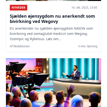
NYHEDER
16. okt. 2025, 23:00
Sjælden øjensygdom nu anerkendt som
bivirkning ved Wegovy
EU anerkender nu sjælden øjensygdom NAION som
bivirkning ved semaglutid-medicin som Wegovy,
Ozempic og Rybelsus. Læs om...
Af Redaktionen
3 min. læsning