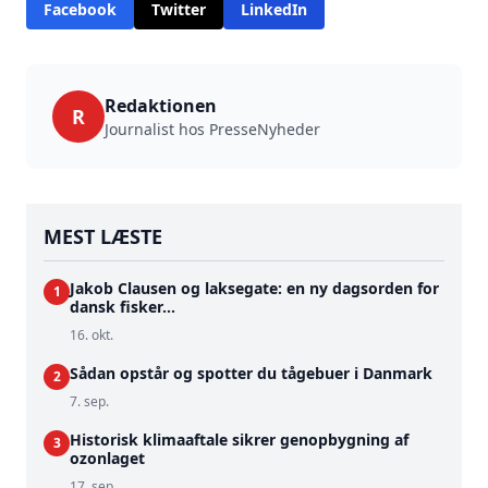
Facebook
Twitter
LinkedIn
Redaktionen
R
Journalist hos PresseNyheder
MEST LÆSTE
Jakob Clausen og laksegate: en ny dagsorden for
1
dansk fisker...
16. okt.
Sådan opstår og spotter du tågebuer i Danmark
2
7. sep.
Historisk klimaaftale sikrer genopbygning af
3
ozonlaget
17. sep.