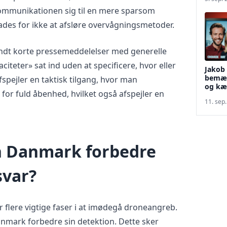
mmunikationen sig til en mere sparsom
lades for ikke at afsløre overvågningsmetoder.
endt korte pressemeddelelser med generelle
iteter» sat ind uden at specificere, hvor eller
Jakob 
bemær
spejler en taktisk tilgang, hvor man
og kær
 for fuld åbenhed, hvilket også afspejler en
11. sep
 Danmark forbedre
svar?
r flere vigtige faser i at imødegå droneangreb.
nmark forbedre sin detektion. Dette sker