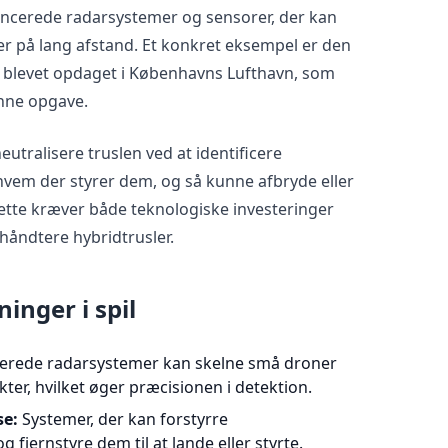
ancerede radarsystemer og sensorer, der kan
er på lang afstand. Et konkret eksempel er den
r blevet opdaget i Københavns Lufthavn, som
nne opgave.
eutralisere truslen ved at identificere
hvem der styrer dem, og så kunne afbryde eller
ette kræver både teknologiske investeringer
 håndtere hybridtrusler.
inger i spil
erede radarsystemer kan skelne små droner
kter, hvilket øger præcisionen i detektion.
se:
Systemer, der kan forstyrre
jernstyre dem til at lande eller styrte.