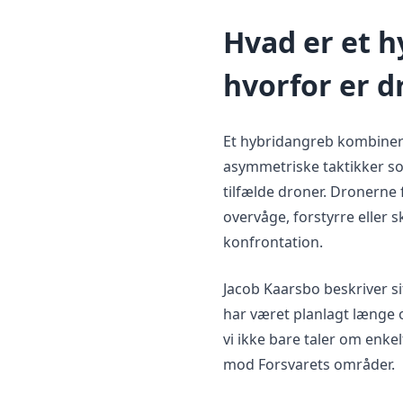
Hvad er et h
hvorfor er d
Et hybridangreb kombinere
asymmetriske taktikker so
tilfælde droner. Dronerne
overvåge, forstyrre eller s
konfrontation.
Jacob Kaarsbo beskriver 
har været planlagt længe o
vi ikke bare taler om enke
mod Forsvarets områder.