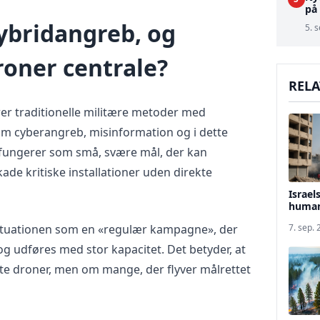
på
ybridangreb, og
5. s
roner centrale?
RELA
r traditionelle militære metoder med
m cyberangreb, misinformation og i dette
 fungerer som små, svære mål, der kan
kade kritiske installationer uden direkte
Israel
human
situationen som en «regulær kampagne», der
7. sep.
g udføres med stor kapacitet. Det betyder, at
lte droner, men om mange, der flyver målrettet