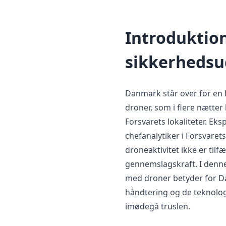
Introduktio
sikkerhedsu
Danmark står over for en
droner, som i flere nætte
Forsvarets lokaliteter. Ek
chefanalytiker i Forsvaret
droneaktivitet ikke er til
gennemslagskraft. I denne 
med droner betyder for 
håndtering og de teknolog
imødegå truslen.