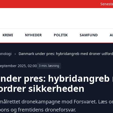
Seneste nyheder opd
KRIMI
NYHEDER
POLITIK
SAMFUND
A
knologi
›
Danmark under pres: hybridangreb med droner udford.
eptember 2025, 02:00
3 min. læsning
nder pres: hybridangreb
ordrer sikkerheden
målrettet dronekampagne mod Forsvaret. Læs o
ons og fremtidens droneforsvar.