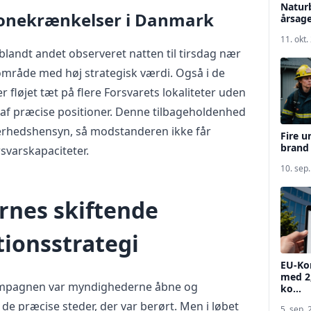
Naturb
ronekrænkelser i Danmark
årsage
11. okt.
 blandt andet observeret natten til tirsdag nær
mråde med høj strategisk værdi. Også i de
 fløjet tæt på flere Forsvarets lokaliteter uden
af præcise positioner. Denne tilbageholdenhed
kerhedshensyn, så modstanderen ikke får
Fire 
brand
rsvarskapaciteter.
10. sep
nes skiftende
onsstrategi
EU-Ko
med 2,
ampagnen var myndighederne åbne og
ko...
de præcise steder, der var berørt. Men i løbet
5. sep.