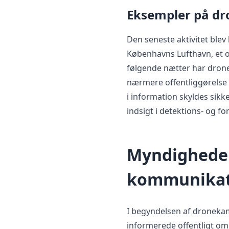
Eksempler på d
Den seneste aktivitet blev
Københavns Lufthavn, et o
følgende nætter har droner
nærmere offentliggørelse 
i information skyldes sik
indsigt i detektions- og fo
Myndigheder
kommunikati
I begyndelsen af dronek
informerede offentligt om 