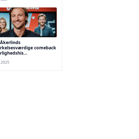
Åkerlinds
kelsesværdige comeback
lighedshis...
. 2025