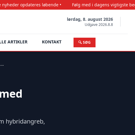
ateres løbende •
Følg med i dagens vigtigste begivenheder •
lørdag, 8. august 2026
Udgave 2026.8.8
LLE ARTIKLER
KONTAKT
🔍 SØG
..
 med
m hybridangreb,