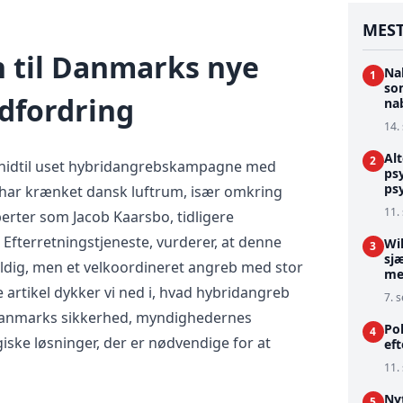
MEST
n til Danmarks nye
Na
1
so
dfordring
na
14.
Alt
2
 hidtil uset hybridangrebskampagne med
psy
psy
r har krænket dansk luftrum, især omkring
11.
sperter som Jacob Kaarsbo, tidligere
s Efterretningstjeneste, vurderer, at denne
Wil
3
sjæ
fældig, men et velkoordineret angreb med stor
me
artikel dykker vi ned i, hvad hybridangreb
7. s
Danmarks sikkerhed, myndighedernes
Pol
4
iske løsninger, der er nødvendige for at
eft
11.
Ny
5