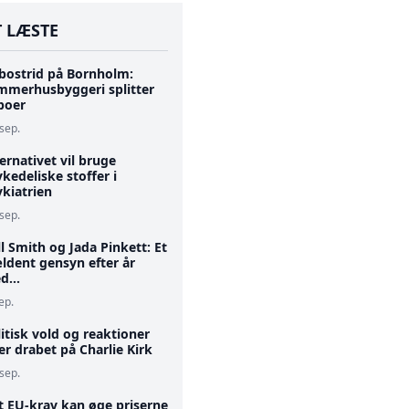
 LÆSTE
bostrid på Bornholm:
mmerhusbyggeri splitter
boer
 sep.
ernativet vil bruge
kedeliske stoffer i
kiatrien
 sep.
l Smith og Jada Pinkett: Et
ldent gensyn efter år
d...
ep.
itisk vold og reaktioner
er drabet på Charlie Kirk
 sep.
t EU-krav kan øge priserne