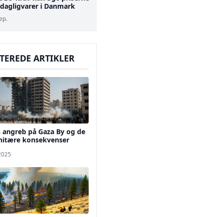
 dagligvarer i Danmark
ep.
TEREDE ARTIKLER
s angreb på Gaza By og de
itære konsekvenser
 2025