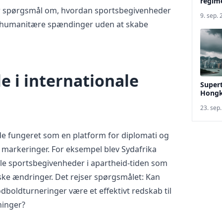
regim
er spørgsmål om, hvordan sportsbegivenheder
9. sep.
g humanitære spændinger uden at skabe
le i internationale
Super
Hongk
23. sep
åde fungeret som en platform for diplomati og
e markeringer. For eksempel blev Sydafrika
ale sportsbegivenheder i apartheid-tiden som
iske ændringer. Det rejser spørgsmålet: Kan
odboldturneringer være et effektivt redskab til
ninger?