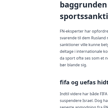
baggrunden 
sportssankt
FN-eksperter har opfordret
svarende til dem Rusland 
sanktioner ville kunne bet
deltage i internationale 
da sport ofte ses som et n
bør blande sig.
fifa og uefas hid
Indtil videre har både FIF
suspendere Israel. Dog h
seneste anmodning fra FN