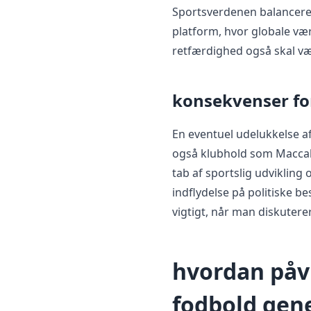
Sportsverdenen balancere
platform, hvor globale v
retfærdighed også skal væ
konsekvenser for
En eventuel udelukkelse a
også klubhold som Maccab
tab af sportslig udvikling 
indflydelse på politiske be
vigtigt, når man diskutere
hvordan påv
fodbold gene