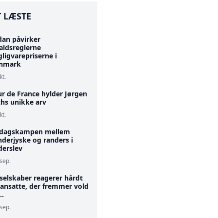
 LÆSTE
dan påvirker
aldsreglerne
ligvarepriserne i
nmark
kt.
ur de France hylder Jørgen
ths unikke arv
kt.
edagskampen mellem
nderjyske og randers i
derslev
 sep.
selskaber reagerer hårdt
 ansatte, der fremmer vold
..
 sep.