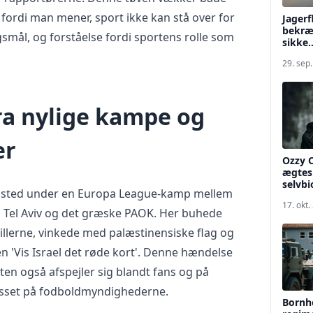
ik fordi man mener, sport ikke kan stå over for
Jagerf
bekræf
ål, og forståelse fordi sportens rolle som
sikke..
29. sep
ra nylige kampe og
er
Ozzy 
ægtesk
selvbi
 sted under en Europa League-kamp mellem
17. okt.
i Tel Aviv og det græske PAOK. Her buhede
illerne, vinkede med palæstinensiske flag og
n 'Vis Israel det røde kort'. Denne hændelse
kten også afspejler sig blandt fans og på
resset på fodboldmyndighederne.
Bornho