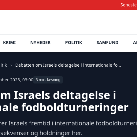
Seneste nyheder opda
KRIMI
NYHEDER
POLITIK
SAMFUND
A
itik
›
Debatten om Israels deltagelse i internationale fo...
mber 2025, 03:00
3 min. læsning
 Israels deltagelse i
nale fodboldturneringer
er Israels fremtid i internationale fodboldturner
sekvenser og holdninger her.