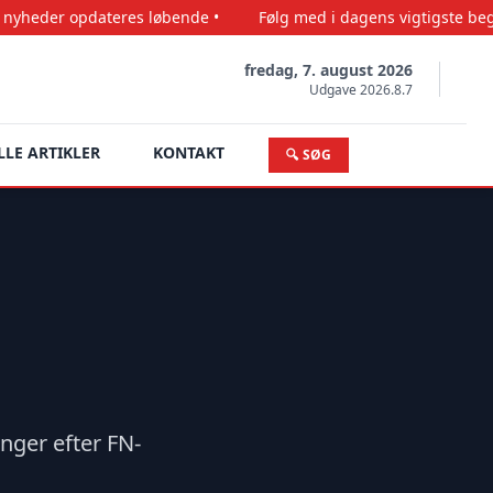
teres løbende •
Følg med i dagens vigtigste begivenheder •
fredag, 7. august 2026
Udgave 2026.8.7
LLE ARTIKLER
KONTAKT
🔍 SØG
inger efter FN-