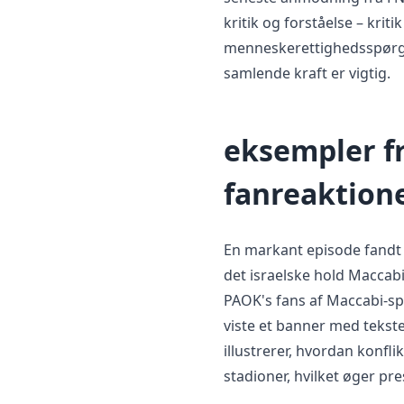
kritik og forståelse – krit
menneskerettighedsspørgsm
samlende kraft er vigtig.
eksempler f
fanreaktion
En markant episode fandt
det israelske hold Maccab
PAOK's fans af Maccabi-sp
viste et banner med tekste
illustrerer, hvordan konfli
stadioner, hvilket øger p