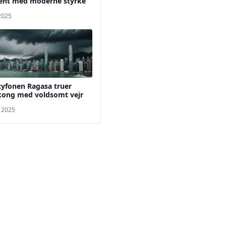
ent med moderne styrke
 2025
tyfonen Ragasa truer
ong med voldsomt vejr
. 2025