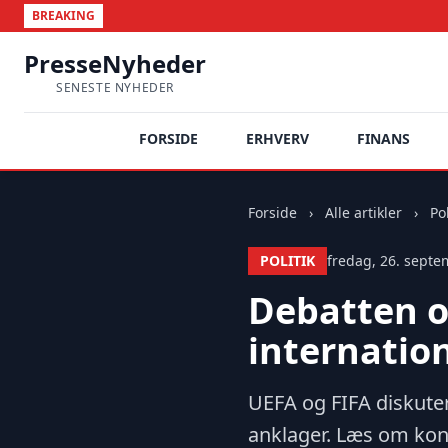
BREAKING
PresseNyheder
SENESTE NYHEDER
FORSIDE
ERHVERV
FINANS
Forside
›
Alle artikler
›
Pol
POLITIK
fredag, 26. septe
Debatten om
internatio
UEFA og FIFA diskuter
anklager. Læs om kon