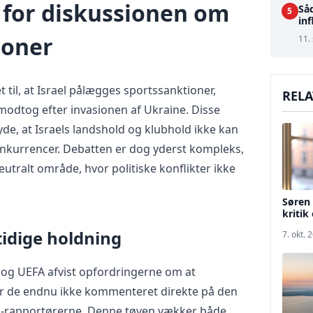
for diskussionen om
Så
5
inf
ioner
11.
 til, at Israel pålægges sportssanktioner,
RELA
modtog efter invasionen af Ukraine. Disse
yde, at Israels landshold og klubhold ikke kan
konkurrencer. Debatten er dog yderst kompleks,
eutralt område, hvor politiske konflikter ikke
Søren 
kritik
tidige holdning
7. okt. 
A og UEFA afvist opfordringerne om at
ar de endnu ikke kommenteret direkte på den
-rapportørerne. Denne tøven vækker både