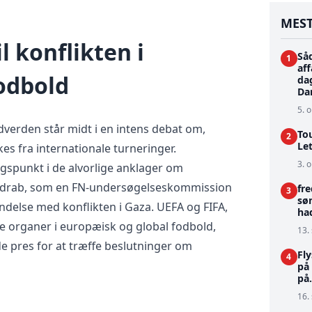
MEST
l konflikten i
Så
1
aff
odbold
dag
Da
5. o
dverden står midt i en intens debat om,
To
2
Le
kes fra internationale turneringer.
3. o
spunkt i de alvorlige anklager om
kedrab, som en FN-undersøgelseskommission
fr
3
sø
bindelse med konflikten i Gaza. UEFA og FIFA,
ha
e organer i europæisk og global fodbold,
13.
e pres for at træffe beslutninger om
Fly
4
på
på.
16.