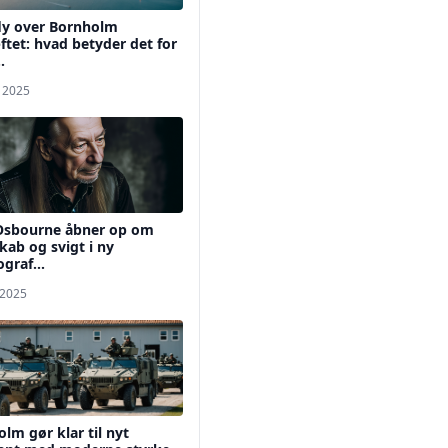
ly over Bornholm
tet: hvad betyder det for
.
. 2025
Osbourne åbner op om
ab og svigt i ny
ograf...
 2025
lm gør klar til nyt