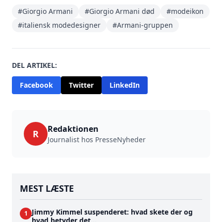
#Giorgio Armani
#Giorgio Armani død
#modeikon
#italiensk modedesigner
#Armani-gruppen
DEL ARTIKEL:
Facebook
Twitter
LinkedIn
Redaktionen
R
Journalist hos PresseNyheder
MEST LÆSTE
Jimmy Kimmel suspenderet: hvad skete der og
1
hvad betyder det...