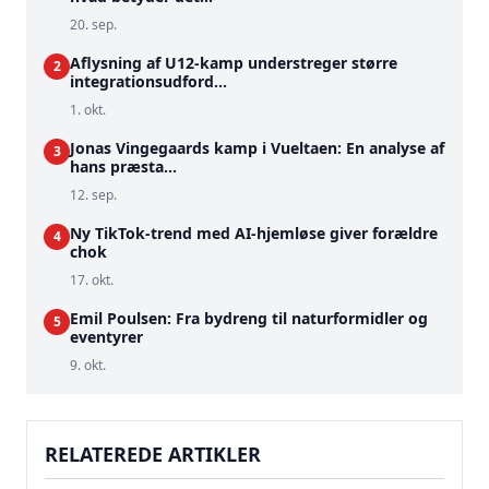
20. sep.
Aflysning af U12-kamp understreger større
2
integrationsudford...
1. okt.
Jonas Vingegaards kamp i Vueltaen: En analyse af
3
hans præsta...
12. sep.
Ny TikTok-trend med AI-hjemløse giver forældre
4
chok
17. okt.
Emil Poulsen: Fra bydreng til naturformidler og
5
eventyrer
9. okt.
RELATEREDE ARTIKLER