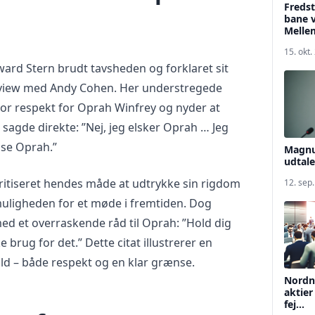
Freds
bane v
Mellem
15. okt.
ward Stern brudt tavsheden og forklaret sit
terview med Andy Cohen. Her understregede
stor respekt for Oprah Winfrey og nyder at
sagde direkte: ”Nej, jeg elsker Oprah … Jeg
 se Oprah.”
Magnu
udtale
kritiseret hendes måde at udtrykke sin rigdom
12. sep
muligheden for et møde i fremtiden. Dog
ed et overraskende råd til Oprah: ”Hold dig
e brug for det.” Dette citat illustrerer en
old – både respekt og en klar grænse.
Nordne
aktier
fej...