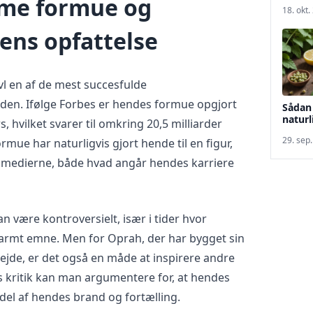
me formue og
18. okt.
ens opfattelse
vl en af de mest succesfulde
den. Ifølge Forbes er hendes formue opgjort
Sådan
naturl
ars, hvilket svarer til omkring 20,5 milliarder
29. sep
mue har naturligvis gjort hende til en figur,
 i medierne, både hvad angår hendes karriere
an være kontroversielt, især i tider hvor
armt emne. Men for Oprah, der har bygget sin
de, er det også en måde at inspirere andre
s kritik kan man argumentere for, at hendes
del af hendes brand og fortælling.