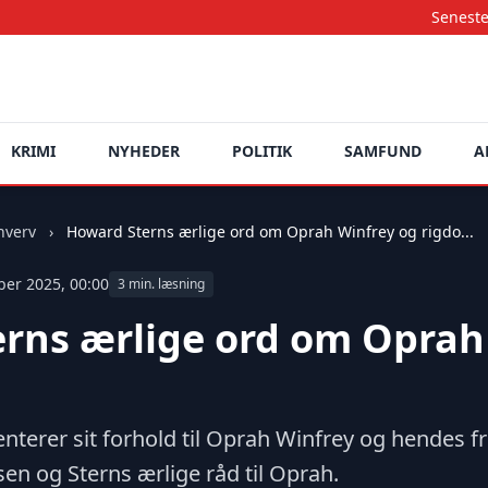
Seneste nyheder opda
KRIMI
NYHEDER
POLITIK
SAMFUND
A
hverv
›
Howard Sterns ærlige ord om Oprah Winfrey og rigdo...
ber 2025, 00:00
3 min. læsning
rns ærlige ord om Oprah
erer sit forhold til Oprah Winfrey og hendes f
sen og Sterns ærlige råd til Oprah.