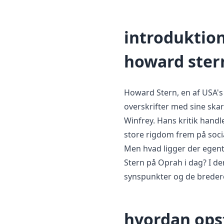
introduktion
howard ster
Howard Stern, en af USA's
overskrifter med sine s
Winfrey. Hans kritik hand
store rigdom frem på socia
Men hvad ligger der egent
Stern på Oprah i dag? I den
synspunkter og de bredere 
hvordan opst