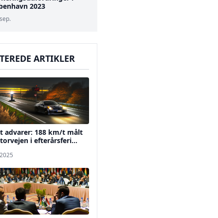
benhavn 2023
 sep.
TEREDE ARTIKLER
et advarer: 188 km/t målt
orvejen i efterårsferi...
 2025