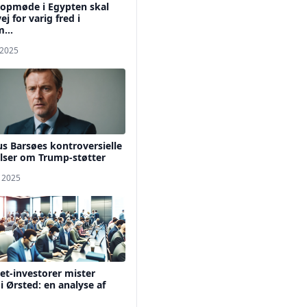
topmøde i Egypten skal
ej for varig fred i
...
 2025
s Barsøes kontroversielle
lser om Trump-støtter
. 2025
t-investorer mister
 i Ørsted: en analyse af