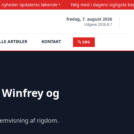
teres løbende •
Følg med i dagens vigtigste begivenheder •
fredag, 7. august 2026
Udgave 2026.8.7
LLE ARTIKLER
KONTAKT
🔍 SØG
 Winfrey og
remvisning af rigdom.