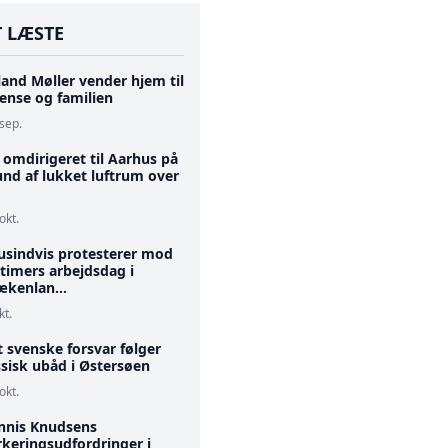
 LÆSTE
and Møller vender hjem til
ense og familien
 sep.
 omdirigeret til Aarhus på
und af lukket luftrum over
okt.
tusindvis protesterer mod
timers arbejdsdag i
ækenlan...
kt.
 svenske forsvar følger
ssisk ubåd i Østersøen
okt.
nnis Knudsens
rkeringsudfordringer i