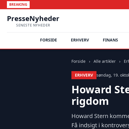
BREAKING
PresseNyheder
SENESTE NYHEDER
FORSIDE
ERHVERV
FINANS
Forside
›
Alle artikler
›
Er
ERHVERV
søndag, 19. okto
Howard Ste
rigdom
Howard Stern komment
Få indsigt i kontrover