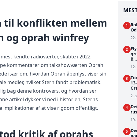
MEST
 til konflikten mellem
Rol
1
Od
n og oprah winfrey
22.
Fly
2
gr
 mest kendte radioværter, skabte i 2022
B...
karpe kommentarer om talkshowværten Oprah
12. 
lede især om, hvordan Oprah åbenlyst viser sin
Ti
3
le medier, hvilket Stern fandt problematisk.
13-
Gr
lig bag denne kontrovers, og hvordan ser
2. o
ne artikel dykker vi ned i historien, Sterns
Det
implikationer af at vise rigdom offentligt.
4
ru
19. 
od kritik af oprahs
De
5
pa