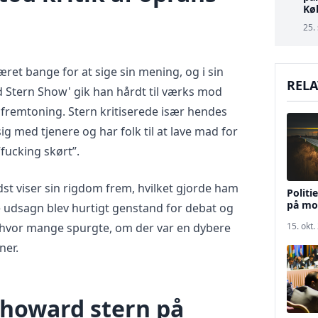
Kø
25.
ret bange for at sige sin mening, og i sin
RELA
 Stern Show' gik han hårdt til værks mod
 fremtoning. Stern kritiserede især hendes
sig med tjenere og har folk til at lave mad for
”fucking skørt”.
st viser sin rigdom frem, hvilket gjorde ham
Politi
på mot
e udsagn blev hurtigt genstand for debat og
 hvor mange spurgte, om der var en dybere
15. okt.
ner.
 howard stern på