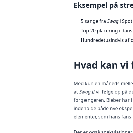
Eksempel på st
5 sange fra
Swag
i Spot
Top 20 placering i dans
Hundredetusindvis af 
Hvad kan vi 
Med kun en måneds mellem
at
Swag II
vil følge op på d
forgængeren. Bieber har i 
indeholde både nye eksper
elementer, som hans fans e
Der er også spekulatione