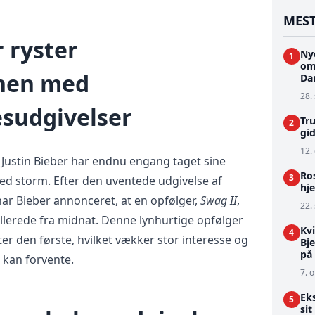
MEST
r ryster
Ny
1
om
nen med
Da
28.
esudgivelser
Tru
2
gi
12. 
Justin Bieber har endnu engang taget sine
Ro
3
d storm. Efter den uventede udgivelse af
hje
har Bieber annonceret, at en opfølger,
Swag II
,
22.
 allerede fra midnat. Denne lynhurtige opfølger
Kv
4
 den første, hvilket vækker stor interesse og
Bj
på 
 kan forvente.
7. o
Ek
5
sit