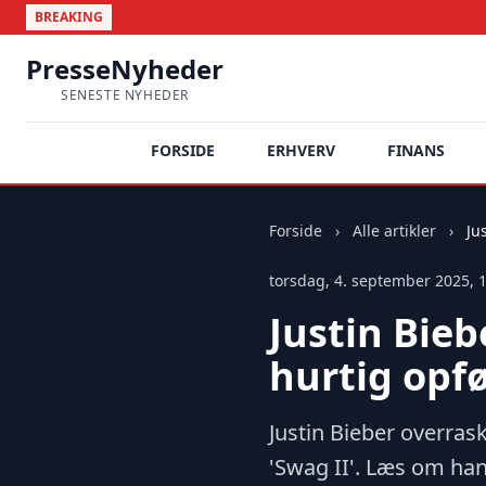
BREAKING
PresseNyheder
SENESTE NYHEDER
FORSIDE
ERHVERV
FINANS
Forside
›
Alle artikler
›
Ju
torsdag, 4. september 2025, 
Justin Bie
hurtig opf
Justin Bieber overra
'Swag II'. Læs om ha