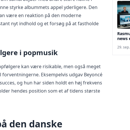
nne styrke albummets appel yderligere. Den
kan være en reaktion på den moderne
tant nyt indhold og et forsøg på at fastholde
Rasmus
news e
29. sep
lgere i popmusik
e opfølgere kan være risikable, men også meget
til forventningerne. Eksempelvis udgav Beyoncé
succes, og hun har siden holdt en høj frekvens
holder hendes position som et af tidens største
på den danske