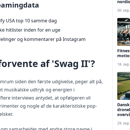
nordis
reamingdata
30. sep
ify USA top 10 samme dag
ke hitlister inden for en uge
delinger og kommentarer på Instagram
Fitnes
motio
forvente af 'Swag II'?
18. sep
rum siden den første udgivelse, peger alt på,
et musikalske udtryk og energien i
flere interviews antydet, at opfølgeren vil
Dansk 
imenter og nogle af de karakteristiske pop-
dronel
lsker.
overv
29. sep
r om samarbejder med andre store navne i