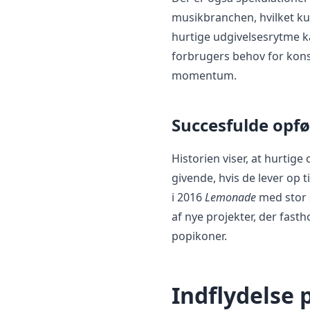
musikbranchen, hvilket ku
hurtige udgivelsesrytme 
forbrugers behov for kons
momentum.
Succesfulde opfø
Historien viser, at hurtig
givende, hvis de lever op 
i 2016
Lemonade
med stor 
af nye projekter, der fast
popikoner.
Indflydelse 