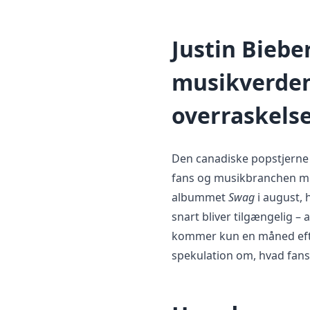
Justin Biebe
musikverde
overraskels
Den canadiske popstjerne 
fans og musikbranchen me
albummet
Swag
i august, 
snart bliver tilgængelig –
kommer kun en måned efter
spekulation om, hvad fans