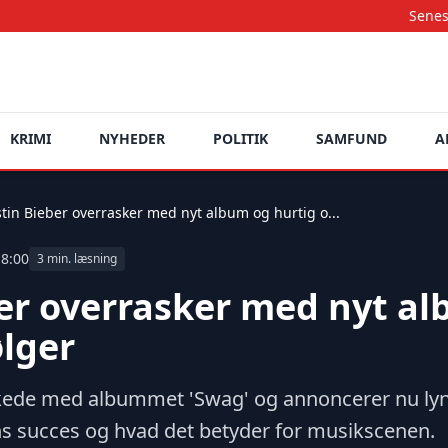
Seneste nyheder o
KRIMI
NYHEDER
POLITIK
SAMFUND
A
stin Bieber overrasker med nyt album og hurtig o...
18:00
3 min. læsning
ber overrasker med nyt a
ølger
skede med albummet 'Swag' og annoncerer nu lyn
ns succes og hvad det betyder for musikscenen.