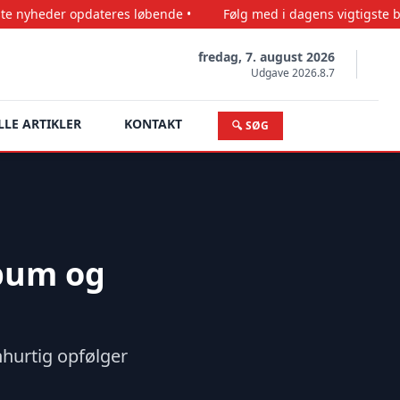
pdateres løbende •
Følg med i dagens vigtigste begivenheder 
fredag, 7. august 2026
Udgave 2026.8.7
LLE ARTIKLER
KONTAKT
🔍 SØG
lbum og
hurtig opfølger