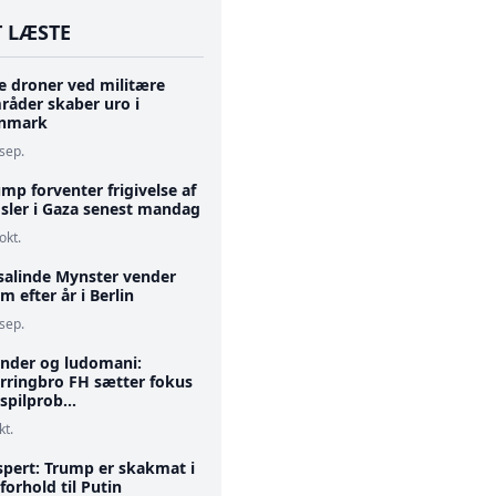
 LÆSTE
e droner ved militære
råder skaber uro i
nmark
 sep.
mp forventer frigivelse af
dsler i Gaza senest mandag
okt.
salinde Mynster vender
m efter år i Berlin
 sep.
inder og ludomani:
erringbro FH sætter fokus
spilprob...
kt.
spert: Trump er skakmat i
 forhold til Putin