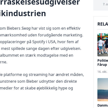
rraskelsesudgivelser
7. o
kindustrien
RELA
som Biebers
Swag
har vist sig som en effektiv
or opmærksomhed uden forudgående marketing.
opplaceringer på Spotify i USA, hvor fem af
e mest spillede sange dagen efter udgivelsen.
 albummet en stærk modtagelse med en
Politi
erne.
Fårup
16. okt.
tale platforme og streaming har ændret måden,
 Kunstnere som Bieber udnytter den direkte
e medier for at skabe øjeblikkelig hype og
Danma