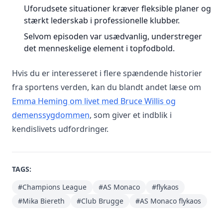
Uforudsete situationer kræver fleksible planer og
stærkt lederskab i professionelle klubber.
Selvom episoden var usædvanlig, understreger
det menneskelige element i topfodbold.
Hvis du er interesseret i flere spændende historier
fra sportens verden, kan du blandt andet læse om
Emma Heming om livet med Bruce Willis og
demenssygdommen
, som giver et indblik i
kendislivets udfordringer.
TAGS:
#Champions League
#AS Monaco
#flykaos
#Mika Biereth
#Club Brugge
#AS Monaco flykaos