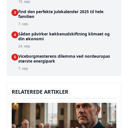
15. sep.
find den perfekte julekalender 2025 til hele
3
familien
7. sep.
Sådan påvirker køkkenudskiftning klimaet og
4
din økonomi
24. sep.
Viceborgmesterens dilemma ved nordeuropas
5
største energipark
7. sep.
RELATEREDE ARTIKLER