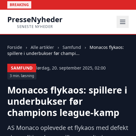
BREAKING
PresseNyheder
SENESTE NYHEDER
Forside
›
Alle artikler
›
Samfund
›
Monacos flykaos:
spillere i underbukser før champi...
SAMFUND
lørdag, 20. september 2025, 02:00
3 min. læsning
Monacos flykaos: spillere i
underbukser før
champions league-kamp
AS Monaco oplevede et flykaos med defekt