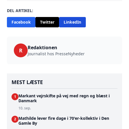
DEL ARTIKEL:
Facebook
Twitter
LinkedIn
Redaktionen
R
Journalist hos PresseNyheder
MEST LÆSTE
Markant vejrskifte på vej med regn og blæst i
1
Danmark
10. sep.
Mathilde lever fire dage i 70'er-kollektiv i Den
2
Gamle By