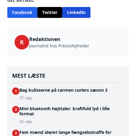
DEL ARTIKEL:
Facebook
Twitter
LinkedIn
Redaktionen
R
Journalist hos PresseNyheder
MEST LÆSTE
Bag kulisserne på carmen curlers sæson 3
1
27. sep.
Mini bluetooth højttaler: kraftfuld lyd i lille
2
format
22. sep.
Fem mænd idømt lange fængselsstraffe for
3