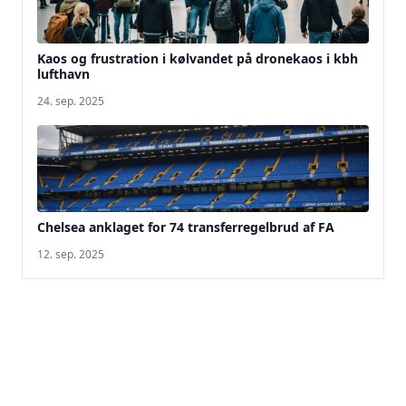
Kaos og frustration i kølvandet på dronekaos i kbh
lufthavn
24. sep. 2025
Chelsea anklaget for 74 transferregelbrud af FA
12. sep. 2025