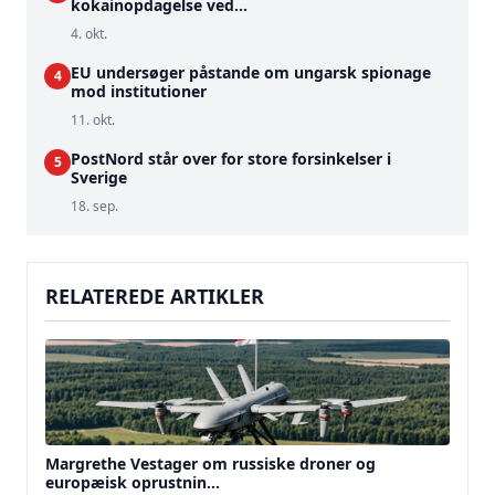
kokainopdagelse ved...
4. okt.
EU undersøger påstande om ungarsk spionage
4
mod institutioner
11. okt.
PostNord står over for store forsinkelser i
5
Sverige
18. sep.
RELATEREDE ARTIKLER
Margrethe Vestager om russiske droner og
europæisk oprustnin...