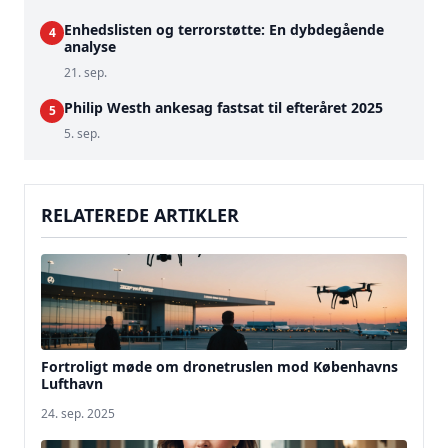
Enhedslisten og terrorstøtte: En dybdegående
4
analyse
21. sep.
Philip Westh ankesag fastsat til efteråret 2025
5
5. sep.
RELATEREDE ARTIKLER
Fortroligt møde om dronetruslen mod Københavns
Lufthavn
24. sep. 2025