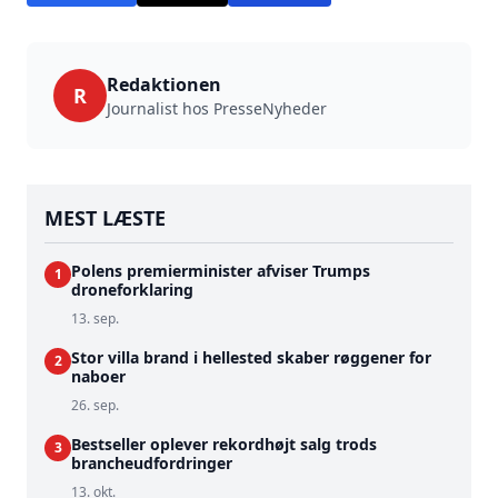
Redaktionen
R
Journalist hos PresseNyheder
MEST LÆSTE
Polens premierminister afviser Trumps
1
droneforklaring
13. sep.
Stor villa brand i hellested skaber røggener for
2
naboer
26. sep.
Bestseller oplever rekordhøjt salg trods
3
brancheudfordringer
13. okt.