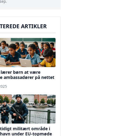
 sep.
TEREDE ARTIKLER
lærer børn at være
le ambassadører på nettet
 2025
tidigt militært område i
havn under EU-topmøde