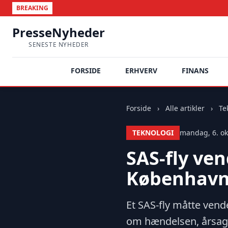
BREAKING
PresseNyheder
SENESTE NYHEDER
FORSIDE
ERHVERV
FINANS
Forside
›
Alle artikler
›
Te
TEKNOLOGI
mandag, 6. ok
SAS-fly ven
Københav
Et SAS-fly måtte vend
om hændelsen, årsag