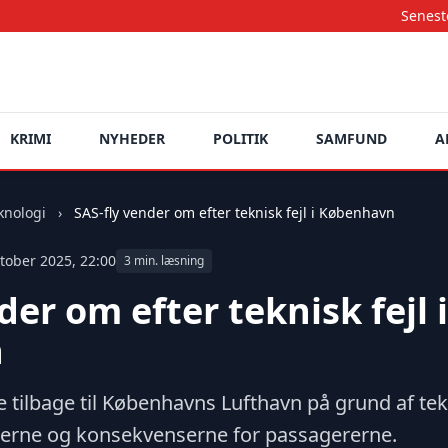
Seneste nyheder opda
KRIMI
NYHEDER
POLITIK
SAMFUND
A
knologi
›
SAS-fly vender om efter teknisk fejl i København
tober 2025, 22:00
3 min. læsning
der om efter teknisk fejl i
n
e tilbage til Københavns Lufthavn på grund af te
erne og konsekvenserne for passagererne.