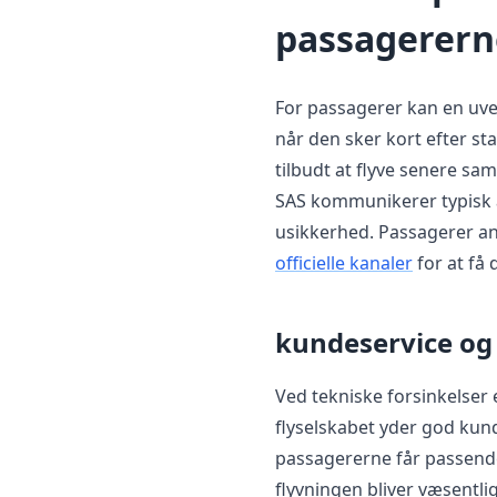
passagerern
For passagerer kan en uve
når den sker kort efter sta
tilbudt at flyve senere sam
SAS kommunikerer typisk 
usikkerhed. Passagerer anb
officielle kanaler
for at få
kundeservice o
Ved tekniske forsinkelser e
flyselskabet yder god kund
passagererne får passende
flyvningen bliver væsentli