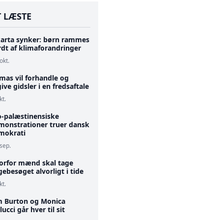
 LÆSTE
karta synker: børn rammes
rdt af klimaforandringer
okt.
mas vil forhandle og
give gidsler i en fredsaftale
kt.
o-palæstinensiske
monstrationer truer dansk
mokrati
 sep.
orfor mænd skal tage
ebesøget alvorligt i tide
kt.
m Burton og Monica
lucci går hver til sit