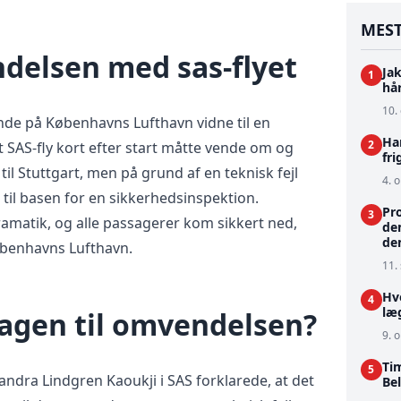
MEST
delsen med sas-flyet
Ja
1
hå
10. 
de på Københavns Lufthavn vidne til en
Ha
2
t SAS-fly kort efter start måtte vende om og
fri
 til Stuttgart, men på grund af en teknisk fejl
4. o
e til basen for en sikkerhedsinspektion.
Pr
3
matik, og alle passagerer kom sikkert ned,
de
de
benhavns Lufthavn.
11.
Hv
4
læg
sagen til omvendelsen?
9. o
Ti
5
dra Lindgren Kaoukji i SAS forklarede, at det
Bel