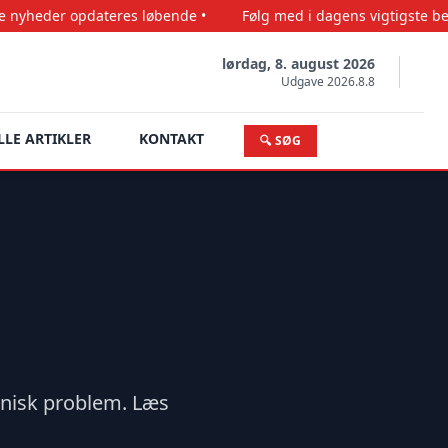
teres løbende •
Følg med i dagens vigtigste begivenheder •
lørdag, 8. august 2026
Udgave 2026.8.8
LLE ARTIKLER
KONTAKT
🔍 SØG
knisk problem. Læs