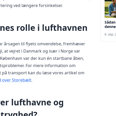
tering ved længere forsinkelser.
Sådan 
nes rolle i lufthavnen
denne
6. sep.
ar årsagen til flyets omvendelse, fremhæver
, at vejret i Danmark og især i Norge var
 København var der kun én startbane åben,
etsproblemer. For mere information om
t på transport kan du læse vores artikel om
d over Storebælt
.
er lufthavne og
 tryghed?