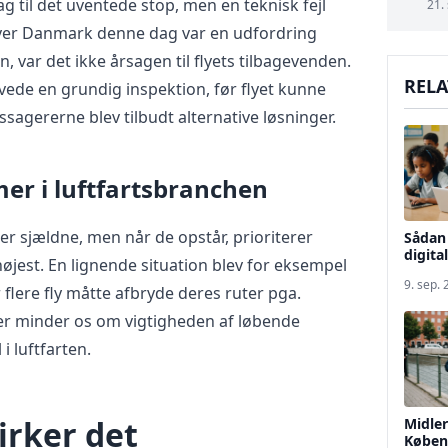
sag til det uventede stop, men en teknisk fejl
21.
ver Danmark denne dag var en udfordring
 var det ikke årsagen til flyets tilbagevenden.
RELA
ede en grundig inspektion, før flyet kunne
assagererne blev tilbudt alternative løsninger.
er i luftfartsbranchen
er sjældne, men når de opstår, prioriterer
Sådan 
digita
øjest. En lignende situation blev for eksempel
9. sep.
flere fly måtte afbryde deres ruter pga.
er minder os om vigtigheden af løbende
i luftfarten.
irker det
Midler
Køben