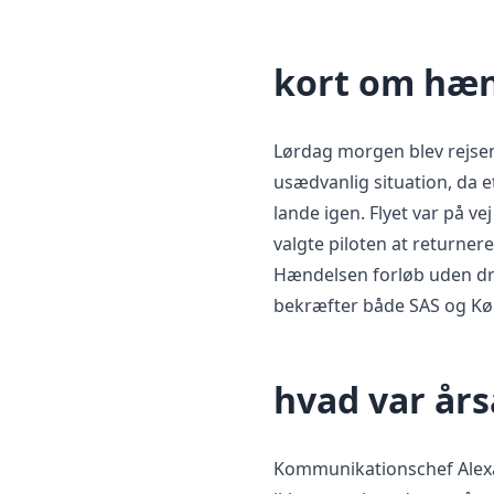
kort om hæn
Lørdag morgen blev rejsen
usædvanlig situation, da e
lande igen. Flyet var på vej
valgte piloten at returner
Hændelsen forløb uden dra
bekræfter både SAS og Kø
hvad var år
Kommunikationschef Alexan