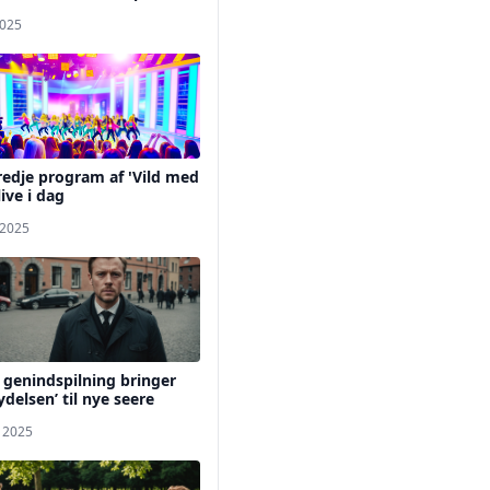
2025
redje program af 'Vild med
live i dag
 2025
 genindspilning bringer
ydelsen’ til nye seere
. 2025