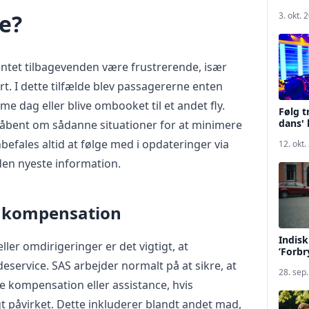
e?
3. okt. 
ntet tilbagevenden være frustrerende, især
rt. I dette tilfælde blev passagererne enten
me dag eller blive ombooket til et andet fly.
Følg t
dans' 
åbent om sådanne situationer for at minimere
efales altid at følge med i opdateringer via
12. okt.
 den nyeste information.
g kompensation
Indisk
ller omdirigeringer er det vigtigt, at
’Forbr
eservice. SAS arbejder normalt på at sikre, at
28. sep
 kompensation eller assistance, hvis
gt påvirket. Dette inkluderer blandt andet mad,