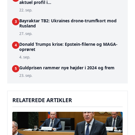
aktuel profil i...
22. sep.
Bayraktar TB2: Ukraines drone-trumfkort mod
3
Rusland
27. sep.
Donald Trumps krise: Epstein-filerne og MAGA-
4
oprøret
4. sep.
Guldprisen rammer nye højder i 2024 og frem
5
23. sep.
RELATEREDE ARTIKLER