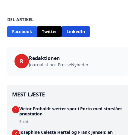
DEL ARTIKEL:
Facebook
Twitter
LinkedIn
Redaktionen
R
Journalist hos PresseNyheder
MEST LÆSTE
Victor Froholdt sætter spor i Porto med storslået
1
præstation
3. okt.
Josephine Celeste Hertel og Frank Jensen: en
2