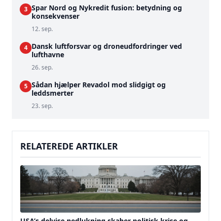
Spar Nord og Nykredit fusion: betydning og
3
konsekvenser
12. sep.
Dansk luftforsvar og droneudfordringer ved
4
lufthavne
26. sep.
Sådan hjælper Revadol mod slidgigt og
5
leddsmerter
23. sep.
RELATEREDE ARTIKLER
USA’s delvise nedlukning skaber politisk krise og