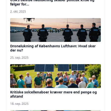
følger for...
2. okt. 2025
Dronelukning af Københavns Lufthavn: Hvad sker
der nu?
25. sep. 2025
Kritiske solcellenaboer kræver mere end penge og
afstand
18. sep. 2025