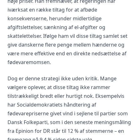
høje priser. Han fremhæver, at regeringen har
iværksat en række tiltag for at afbøde
konsekvenserne, herunder midlertidige
afgiftslettelser, sænkning af el-afgifter og
skattelettelser. Ifølge ham vil disse tiltag samlet set
give danskerne flere penge mellem hænderne og
være mere effektive end en direkte nedsættelse af
fødevaremomsen.
Dog er denne strategi ikke uden kritik. Mange
vælgere oplever, at disse tiltag ikke rammer
tilstrækkeligt bredt eller hurtigt nok. Eksempelvis
har Socialdemokratiets håndtering af
fødevarepriserne givet vind i sejlene til partier som
Dansk Folkeparti, som i den seneste meningsmåling
fra Epinion for DR står til 12 % af stemmerne – en
fremgang på 9,4 % siden sidste valg.