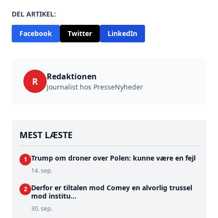
DEL ARTIKEL:
Facebook
Twitter
LinkedIn
Redaktionen
R
Journalist hos PresseNyheder
MEST LÆSTE
Trump om droner over Polen: kunne være en fejl
1
14. sep.
Derfor er tiltalen mod Comey en alvorlig trussel
2
mod institu...
30. sep.