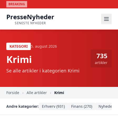
BREAKING
PresseNyheder
SENESTE NYHEDER
KATEGORI
5. august 2026
735
Krimi
artikler
Se alle artikler i kategorien Krimi
Forside
›
Alle artikler
›
Krimi
Andre kategorier:
Erhverv (931)
Finans (270)
Nyheder (1