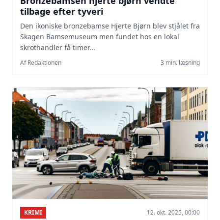
Bronzebamsen hjerte bjørn vendte
tilbage efter tyveri
Den ikoniske bronzebamse Hjerte Bjørn blev stjålet fra
Skagen Bamsemuseum men fundet hos en lokal
skrothandler få timer...
Af Redaktionen
3 min. læsning
KRIMI
12. okt. 2025, 00:00