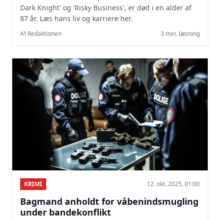
Dark Knight' og 'Risky Business', er død i en alder af
87 år. Læs hans liv og karriere her.
Af Redaktionen
3 min. læsning
KRIMI
12. okt. 2025, 01:00
Bagmand anholdt for våbenindsmugling
under bandekonflikt