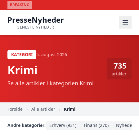
BREAKING
PresseNyheder
SENESTE NYHEDER
KATEGORI
5. august 2026
735
Krimi
artikler
Se alle artikler i kategorien Krimi
Forside
›
Alle artikler
›
Krimi
Andre kategorier:
Erhverv (931)
Finans (270)
Nyheder (1