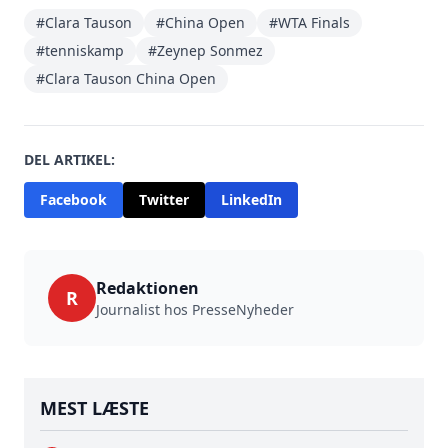
#Clara Tauson
#China Open
#WTA Finals
#tenniskamp
#Zeynep Sonmez
#Clara Tauson China Open
DEL ARTIKEL:
Facebook
Twitter
LinkedIn
Redaktionen
R
Journalist hos PresseNyheder
MEST LÆSTE