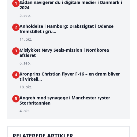
Sådan navigerer du i digitale medier i Danmark i
1
2024
5. sep.
Anholdelse i Hamburg: Drabssigtet i Odense
2
fremstillet i gru...
11. okt.
Mislykket Navy Seals-mission i Nordkorea
3
afsløret
6. sep.
Kronprins Christian flyver F-16 – en drøm bliver
4
til virkeli...
18. okt.
Angreb mod synagoge i Manchester ryster
5
Storbritannien
4. okt.
RELATEREDE ARTIKLER