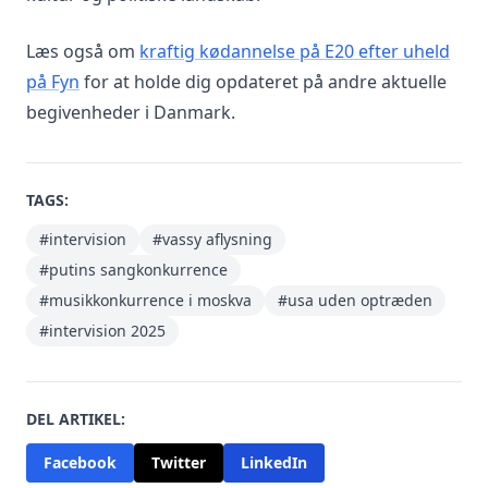
Læs også om
kraftig kødannelse på E20 efter uheld
på Fyn
for at holde dig opdateret på andre aktuelle
begivenheder i Danmark.
TAGS:
#intervision
#vassy aflysning
#putins sangkonkurrence
#musikkonkurrence i moskva
#usa uden optræden
#intervision 2025
DEL ARTIKEL:
Facebook
Twitter
LinkedIn