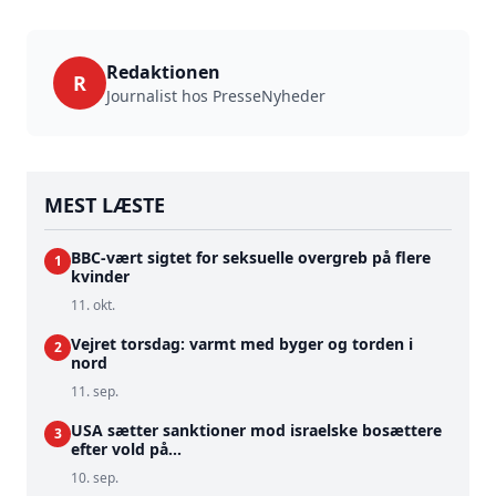
Redaktionen
R
Journalist hos PresseNyheder
MEST LÆSTE
BBC-vært sigtet for seksuelle overgreb på flere
1
kvinder
11. okt.
Vejret torsdag: varmt med byger og torden i
2
nord
11. sep.
USA sætter sanktioner mod israelske bosættere
3
efter vold på...
10. sep.